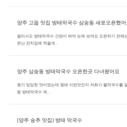
양주 고읍 맛집
방태막국수
삼숭동 새로오픈했어
멀리서도
방태막국수
간판이 똬악 눈에 보여요 오픈하기 전에는
문난 잔치집에 먹을게...
양주 삼숭동
방태막국수
오픈한곳 다녀왔어요
뭔가 밍밍한 맛이였는데 원래 이런맛인지 저희가 물막국수를 잘
동
방태막국수
제...
[양주 송추 맛집]
방태 막국수