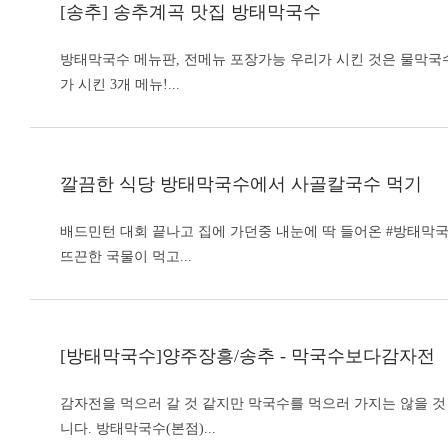
[송추] 송추계곡 맛집
방태막국수
방태막국수
메뉴판, 전메뉴 포장가능 우리가 시킨 것은 물막국수
가 시킨 3개 메뉴!...
깔끔한 식당
방태막국수
에서 사골칼국수 먹기
배드민턴 대회 끝나고 집에 가던중 내눈에 딱 들어온 #
방태막
뜨끈한 국물이 먹고...
[
방태막국수
]양주장흥/송추 - 막국수보다감자전
감자전을 먹으러 갈 것 같지만 막국수를 먹으러 가지는 않을 것
니다.
방태막국수
(본점)...