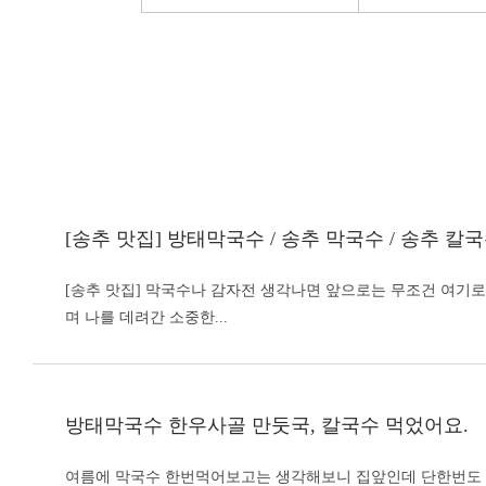
[송추 맛집]
방태막국수
/ 송추 막국수 / 송추 칼
[송추 맛집] 막국수나 감자전 생각나면 앞으로는 무조건 여기로 
며 나를 데려간 소중한...
방태막국수
한우사골 만둣국, 칼국수 먹었어요.
여름에 막국수 한번먹어보고는 생각해보니 집앞인데 단한번도