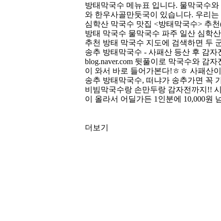
방태막국수
메뉴표 입니다. 물막국수와 
와 한우사골만둣국이 있습니다. 우리는 
심학산 막국수 맛집 <
방태막국수
> 추천
방태 막국수
물막국수 파주 일산 심학산 
추천
방태 막국수
지도에 검색하면 두 군
송추
방태막국수
- 사패산 등산 후 감자
blog.naver.com 뒷풀이로 막국수
이 와서 바로 들어가본다!ㅎㅎ 사패산이 
송추
방태막국수
, 떠냐가 송추가면 꼭 
비빔막국수랑 손만두랑 감자전까지!! 시켰
이 올라서 어딜가든 1인분에 10,000원
더보기