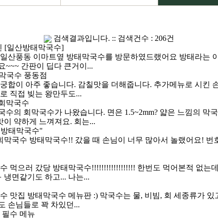
검색결과입니다. :: 검색건수 : 206건
 [일산
방태막국수
]
 일산풍동 이마트옆
방태막국수
를 방문하였드랬어요 방태라는 이
~~ 간판이 딥다 큰거이...
막국수
풍동점
 궁합이 아주 좋습니다. 감칠맛을 더해줍니다. 추가메뉴로 시킨 
로 직접 빚는 왕만두도...
#회막국수
국수
의 회막국수가 나왔습니다. 면은 1.5~2mm? 얇은 느낌의 막
이 약하게 느껴져요. 회는...
"
방태막국수
"
 회막국수
방태막국수
!! 갔을 때 손님이 너무 많아서 놀랬어요!
국수 먹으러 갔당
방태막국수
!!!!!!!!!!!!!!!!!! 한번도 먹어본
같기도 하고... 나는...
국수 맛집
방태막국수
메뉴판 :) 막국수는 물, 비빔, 회 세종류가 
 손님들로 꽉 차있던...
 필수 메뉴