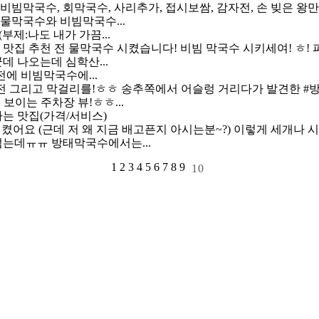
비빔막국수, 회막국수, 사리추가, 접시보쌈, 감자전, 손 빚은 
물막국수와 비빔막국수...
(부제:나도 내가 가끔...
맛집 추천 전 물막국수 시켰습니다! 비빔 막국수 시키세여! ㅎ!
데 나오는데 심학산...
전에 비빔막국수에...
와 감자전 그리고 막걸리를!ㅎㅎ 송추쪽에서 어슬렁 거리다가 발견한 #
보이는 주차장 뷰!ㅎㅎ...
가는 맛집(가격/서비스)
어요 (근데 저 왜 지금 배고픈지 아시는분~?) 이렇게 세개나 시켜도
 넘는데ㅠㅠ
방태막국수
에서는...
1
2
3
4
5
6
7
8
9
10