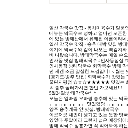
일산 막국수 맛집 - 동치미육수가 일품인
메뉴는 막국수로 정하고 얼마전 오픈한
에 있는 방태산에서 유래된 이름이라네요~
일산 막국수 맛집 - 송추 대박 맛집
방태
여기에 막국수와 같이 나오는 백김치와
비 나왔습니다.
방태막국수
는 매일 손으
인사동 맛집
방태막국수
#인사동점심 
인사동점
방태막국수
회막국수
방태 막
던 제겐 조금 얇실한 느낌입니다. 씹는 맛
[경기도/송추 맛집] 회막국수가 맛있는 
꿀단지평점 ☆☆☆★★★★★ 맛있는
ㅎ 송추 놀러가시면 한번 가보세요!!!
5월24일:
방태막국수
*_*
오늘은 엄빠랑 오빠랑 송추에 있는 막
ㅠㅠㅠㅠㅠㅠㅠㅠ 맛있었당 ㅠㅠㅠㅠㅠ 냉면
양주 송추계곡 앞 맛집,
방태막국수
이곳저곳 체인이 생기고 있는 듯한 맛
있었다 주말이라 그런지 넓은 매장임에도
방태 막국수
장흥가면 꼭 먹어봐야 하는