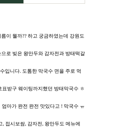
름이 뭘까?? 하고 궁금하였는데 강원도
손으로 빚은 왕만두와 감자전과 방태떡갈
국수입니다. 도톰한 막국수 면을 주로 먹
 번호표받구 웨이팅까지했던
방태막국수
ㅎ
적 없는데 엄마가 완전 완전 맛있다고 ! 막국수 ㅠ
있고, 접시보쌈, 감자전, 왕만두도 메뉴에