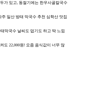
왕만두가 있고, 동절기에는 한우사골칼국수
 파주 일산
방태 막국수
추천 심학산 맛집
방태막국수
날씨도 덥기도 하고 딱 느낌
 22,000원! 요즘 음식값이 너무 많